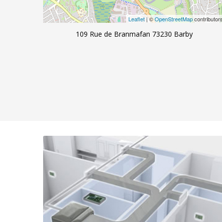
Leaflet
| ©
OpenStreetMap
contributor
109 Rue de Branmafan 73230 Barby