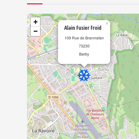
+
×
Alain Fusier Froid
−
109 Rue de Branmafan
73230
Barby